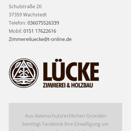
Schulstraße 20
37359 Wachstedt
Telefon:
036075526339
Mobil:
0151 17622616
Zimmereiluecke@t-online.de
Aus datenschutzrechlichen Gründen
benötigt Facebook Ihre Einwilligung um